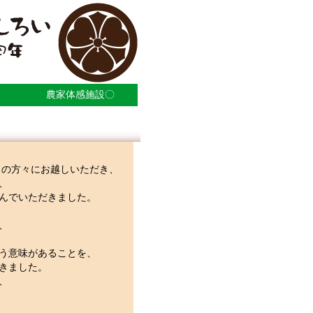
農家体感施設〇
くの方々にお越しいただき、
、
んでいただきました。
、
う意味があることを、
きました。
、