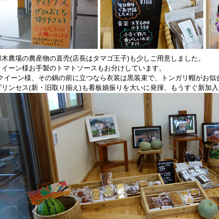
婦木農場の農産物の直売(店長はタマゴ王子)も少しご用意しました。
クイーン様お手製のトマトソースもお分けしています。
(クイーン様、その鍋の前に立つなら衣装は黒装束で、トンガリ帽がお似
プリンセス(新・旧取り揃え)も看板娘振りを大いに発揮、もうすぐ新加入