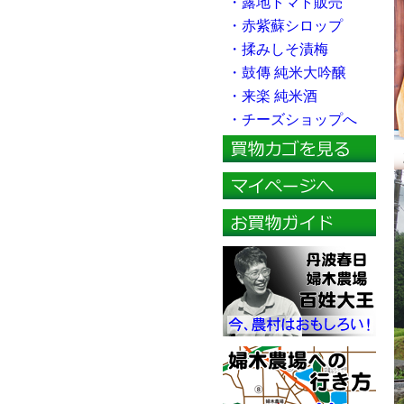
・露地トマト販売
・赤紫蘇シロップ
・揉みしそ漬梅
・鼓傳 純米大吟醸
・来楽 純米酒
・チーズショップへ