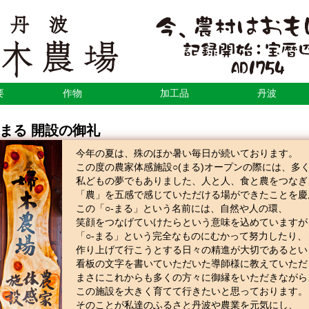
要
作物
加工品
丹波
まる 開設の御礼
今年の夏は、殊のほか暑い毎日が続いております。
この度の農家体感施設○(まる)オープンの際には、多
私どもの夢でもありました、人と人、食と農をつなぎ
「農」を五感で感じていただける場ができたことを慶
この「○‐まる」という名前には、自然や人の環、
笑顔をつなげていけたらという意味を込めていますが
「○‐まる」という完全なものにむかって努力したり、
作り上げて行こうとする日々の精進が大切であるとい
看板の文字を書いていただいた導師様に教えていただ
まさにこれからも多くの方々に御縁をいただきながら
この施設を大きく育てて行きたいと思っております。
そのことが私達のふるさと丹波や農業を元気にし、