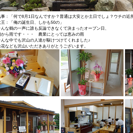
執事：「何で8月1日なんですか？普通は大安とか土日でしょ？ウチの近
大王：「俺の誕生日、しかも50の」
そんな鶴の一声に誰も反論できなくて決まったオープン日、
朝から雨です・・・ 農業にとっては恵みの雨
そんな中でも沢山の人達が駆けつけてくれました♪
お花なども沢山いただきありがとうございます。