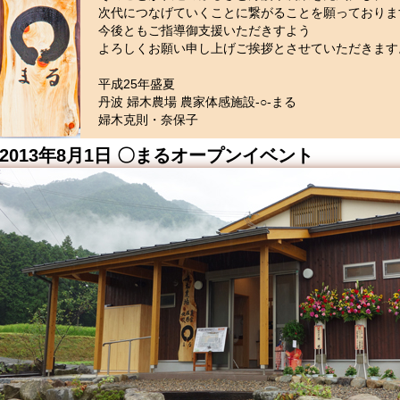
次代につなげていくことに繋がることを願っておりま
今後ともご指導御支援いただきすよう
よろしくお願い申し上げご挨拶とさせていただきます
平成25年盛夏
丹波 婦木農場 農家体感施設‐○‐まる
婦木克則・奈保子
2013年8月1日 〇まるオープンイベント