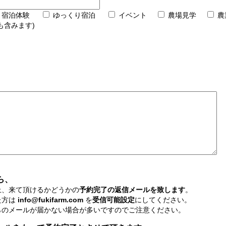
宿泊体験
ゆっくり宿泊
イベント
農場見学
農
も含みます)
ら、
上、来て頂けるかどうかの
予約完了の返信メールを致します
。
た方は
info@fukifarm.com
を
受信可能設定
にしてください。
らのメールが届かない場合が多いですのでご注意ください。