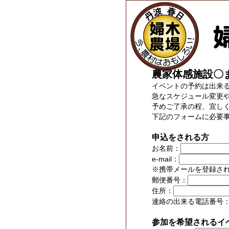
農家体感施設〇
イベントの予約は出来
急なスケジュール変更
予めご了承の程、宜し
下記のフォームに必要
申込をされる方
お名前：
e-mail：
※携帯メールを登録さ
郵便番号：
住所：
連絡の出来る電話番号
参加を希望されるイ